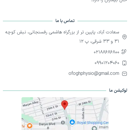
تماس با ما
سعادت آباد، پایین تر از بزرگراه هاشمی رفسنجانی، نبش کوچه
۳۱ و ۳۳ شرقی، پ 12
02188686800
09901204060
ofoghphysio@gmail.com
لوکیشن ما